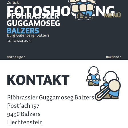
Zurück
FOTOSHOOTING
PFÖHRASSLER
MENÜ
GUGGAMOSEG
BALZERS
Burg Gutenberg, Balzers
12. Januar 2019
vorheriger
nächster
KONTAKT
Pföhrassler Guggamoseg Balzers
Postfach 157
9496 Balzers
Liechtenstein