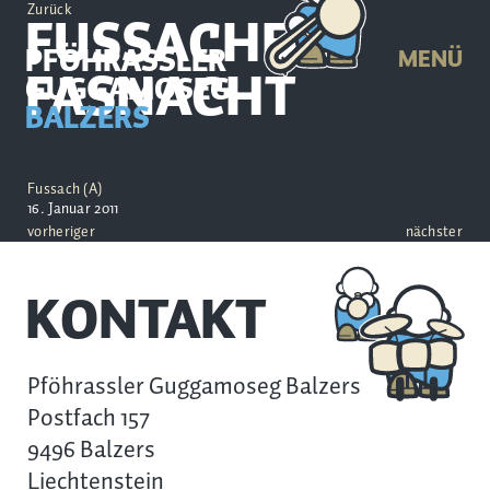
Zurück
FUSSACHER
PFÖHRASSLER
MENÜ
FASNACHT
GUGGAMOSEG
BALZERS
Fussach (A)
16. Januar 2011
vorheriger
nächster
KONTAKT
Pföhrassler Guggamoseg Balzers
Postfach 157
9496 Balzers
Liechtenstein