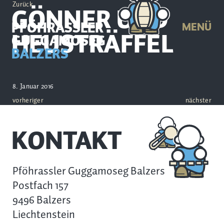
Zurück
GÖNNER UND
PFÖHRASSLER
MENÜ
HEUSTRÄFFEL
GUGGAMOSEG
BALZERS
8. Januar 2016
vorheriger
nächster
KONTAKT
Pföhrassler Guggamoseg Balzers
Postfach 157
9496 Balzers
Liechtenstein