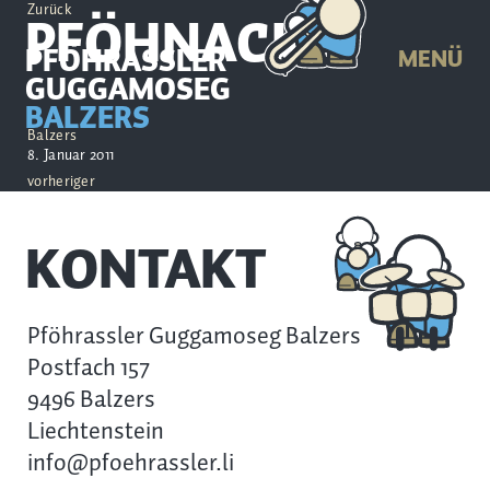
Zurück
PFÖHNACHT
PFÖHRASSLER
MENÜ
GUGGAMOSEG
BALZERS
Balzers
8. Januar 2011
vorheriger
KONTAKT
Pföhrassler Guggamoseg Balzers
Postfach 157
9496 Balzers
Liechtenstein
info@pfoehrassler.li