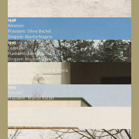
Highlander
Präsident: Roland Vogt
Dirigent: Martin Nägele
1996
Ameisen
Präsident: Silvio Büchel
Dirigent: Martin Nägele
1995
Lappland
Präsident: Silvio Büchel
Dirigent: Martin Nägele
1994
Glimmer, Glitzer, Glanz & Gloria
Präsident: Silvio Büchel
Dirigent: Martin Nägele
1993
Fürtüfel
Präsident: Marcel Rutzer
Dirigent: Martin Nägele
1992
Arachnophobia
Präsident: Marcel Rutzer
Dirigent: Martin Nägele
1991
Roboter