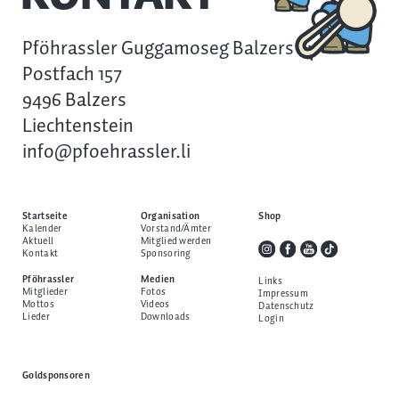
Pföhrassler Guggamoseg Balzers
Postfach 157
9496 Balzers
Liechtenstein
info@pfoehrassler.li
Startseite
Organisation
Shop
Kalender
Vorstand/Ämter
Aktuell
Mitglied werden
Kontakt
Sponsoring
Pföhrassler
Medien
Links
Mitglieder
Fotos
Impressum
Mottos
Videos
Datenschutz
Lieder
Downloads
Login
Goldsponsoren