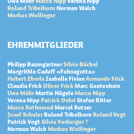
Uwe Möhr
Marco Nipp
Verena Nipp
Roland Tribelhorn
Norman Walch
Markus Wolfinger
EHRENMITGLIEDER
Philipp Baumgartner
Silvio Büchel
Margrithle Caduff «Fahnagotta»
Hubert Eberle
Isabelle Fivian
Armando Frick
Claudia Frick
Oliver Frick
Marc Gantenbein
Uwe Möhr
Martin Nägele
Marco Nipp
Verena Nipp
Patrick Oehri
Stefan Ritter
Marco Rothmund
Marcel Rutzer
Josef Schuler
Roland Tribelhorn
Roland Vogt
Patrick Vogt
Silvia Vorburger †
Norman Walch
Markus Wolfinger