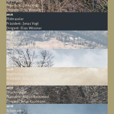
Neverland
Präsident: Jonas Vogt
Dirigent: Elias Wössner
2021
Pföhrassler
Präsident: Jonas Vogt
Dirigent: Elias Wössner
2020
Volk der Kelten
Präsident: Jonas Vogt
Dirigent: Jonas Kaufmann
2019
4 Elemente
Präsident: Marco Rothmund
Dirigent: Jonas Kaufmann
2018
Vogelschüücha
Präsident: Marco Rothmund
Dirigent: Jonas Kaufmann
2017
Drachenjäger
Präsident: Marco Rothmund
Dirigent: Jonas Kaufmann
2016
Schamanen