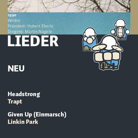
Präsident: Hubert Eberle
Dirigent: Martin Nägele
1990
Wölkle
Präsident: Hubert Eberle
Dirigent: Martin Nägele
LIEDER
NEU
Headstrong
Trapt
Given Up (Einmarsch)
Linkin Park