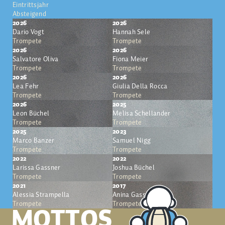
Eintrittsjahr
Absteigend
2026
2026
Dario Vogt
Hannah Sele
Trompete
Trompete
2026
2026
Salvatore Oliva
Fiona Meier
Trompete
Trompete
2026
2026
Lea Fehr
Giulia Della Rocca
Trompete
Trompete
2026
2025
Leon Büchel
Melisa Schellander
Trompete
Trompete
2025
2023
Marco Banzer
Samuel Nigg
Trompete
Trompete
2022
2022
Larissa Gassner
Joshua Büchel
Trompete
Trompete
2021
2017
Alessia Strampella
Anina Gassner
Trompete
Trompete
MOTTOS