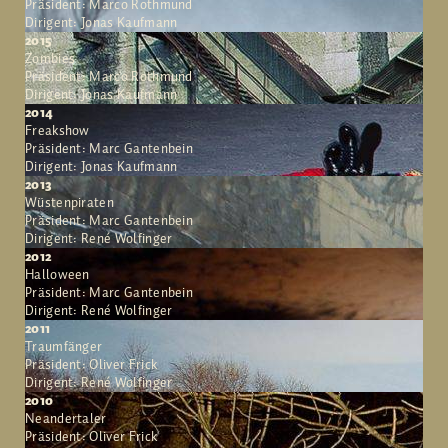
Präsident: Marco Rothmund
Dirigent: Jonas Kaufmann
2015
Zombies
Präsident: Marco Rothmund
Dirigent: Jonas Kaufmann
2014
Freakshow
Präsident: Marc Gantenbein
Dirigent: Jonas Kaufmann
2013
Wüstenpiraten
Präsident: Marc Gantenbein
Dirigent: René Wolfinger
2012
Halloween
Präsident: Marc Gantenbein
Dirigent: René Wolfinger
2011
Traumfänger
Präsident: Oliver Frick
Dirigent: René Wolfinger
2010
Neandertaler
Präsident: Oliver Frick