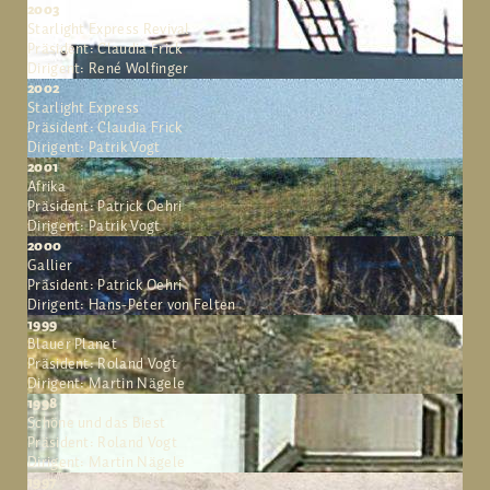
2003
Starlight Express Revival
Präsident: Claudia Frick
Dirigent: René Wolfinger
2002
Starlight Express
Präsident: Claudia Frick
Dirigent: Patrik Vogt
2001
Afrika
Präsident: Patrick Oehri
Dirigent: Patrik Vogt
2000
Gallier
Präsident: Patrick Oehri
Dirigent: Hans-Peter von Felten
1999
Blauer Planet
Präsident: Roland Vogt
Dirigent: Martin Nägele
1998
Schöne und das Biest
Präsident: Roland Vogt
Dirigent: Martin Nägele
1997