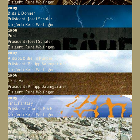
Dirigent: René Wolfinger
2009
Blitz & Donner
Präsident: Josef Schuler
Dirigent: René Wolfinger
2008
Punks
Präsident: Josef Schuler
Dirigent: René Wolfinger
2007
Alibaba & die 40 Räuber
Präsident: Philipp Baumgartner
Dirigent: René Wolfinger
2006
Uruk-Hai
Präsident: Philipp Baumgartner
Dirigent: René Wolfinger
2005
Final Fantasy
Präsident: Claudia Frick
Dirigent: René Wolfinger
2004
Ritter von Gutenberg
Präsident: Claudia Frick
Dirigent: René Wolfinger