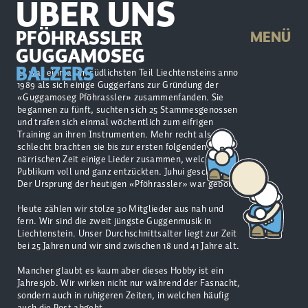
ÜBER UNS
PFÖHRASSLER
MENÜ
GUGGAMOSEG
BALZERS
Es war einmal im südlichsten Teil Liechtensteins anno
1989 als sich einige Guggerfans zur Gründung der
«Guggamoseg Pföhrassler» zusammenfanden. Sie
begannen zu fünft, suchten sich 25 Stammesgenossen
und trafen sich einmal wöchentlich zum eifrigen
Training an ihren Instrumenten. Mehr recht als
schlecht brachten sie bis zur ersten folgenden
närrischen Zeit einige Lieder zusammen, welche das
Publikum voll und ganz entzückten. Juhui geschafft!
Der Ursprung der heutigen «Pföhrassler» war geboren!
Heute zählen wir stolze 30 Mitglieder aus nah und
fern. Wir sind die zweit jüngste Guggenmusik in
Liechtenstein. Unser Durchschnittsalter liegt zur Zeit
bei 25 Jahren und wir sind zwischen 18 und 41 Jahre alt.
Mancher glaubt es kaum aber dieses Hobby ist ein
Jahresjob. Wir wirken nicht nur während der Fasnacht,
sondern auch in ruhigeren Zeiten, in welchen häufig
auch die Post abgeht.