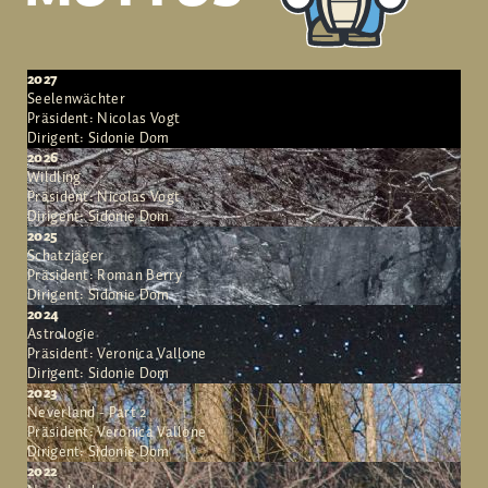
2027
Seelenwächter
Präsident: Nicolas Vogt
Dirigent: Sidonie Dom
2026
Wildling
Präsident: Nicolas Vogt
Dirigent: Sidonie Dom
2025
Schatzjäger
Präsident: Roman Berry
Dirigent: Sidonie Dom
2024
Astrologie
Präsident: Veronica Vallone
Dirigent: Sidonie Dom
2023
Neverland - Part 2
Präsident: Veronica Vallone
Dirigent: Sidonie Dom
2022