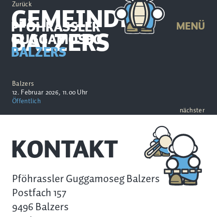
Zurück
GEMEINDE
PFÖHRASSLER
MENÜ
BALZERS
GUGGAMOSEG
BALZERS
Balzers
12. Februar 2026, 11.00 Uhr
Öffentlich
nächster
KONTAKT
Pföhrassler Guggamoseg Balzers
Postfach 157
9496 Balzers