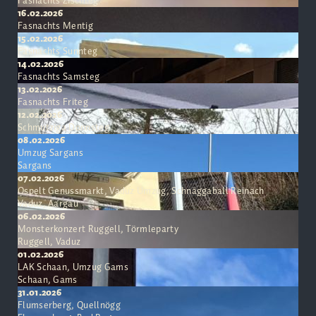
Fasnachts Zischteg
16.02.2026
Fasnachts Mentig
15.02.2026
Fasnachts Sunnteg
14.02.2026
Fasnachts Samsteg
13.02.2026
Fasnachts Friteg
12.02.2026
Schmutziga Donnsteg
08.02.2026
Umzug Sargans
Sargans
07.02.2026
Ospelt Genussmarkt, Vaduz Umzug, Schnäggaball Reinach
Vaduz, Aargau
06.02.2026
Monsterkonzert Ruggell, Törmleparty
Ruggell, Vaduz
01.02.2026
LAK Schaan, Umzug Gams
Schaan, Gams
31.01.2026
Flumserberg, Quellnögg