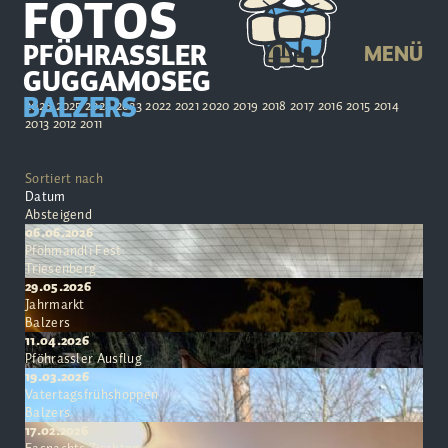
FOTOS
PFÖHRASSLER
MENÜ
GUGGAMOSEG
BALZERS
2026
2025
2024
2023
2022
2021
2020
2019
2018
2017
2016
2015
2014
2013
2012
2011
Sortiert nach
Datum
Absteigend
06.06.2026
Pföhmandli Fest
Triesenberg
29.05.2026
Jahrmarkt
Balzers
11.04.2026
Pföhrassler Ausflug
19.03.2026
Vatertagsfrühshoppen
Balzers
17.02.2026