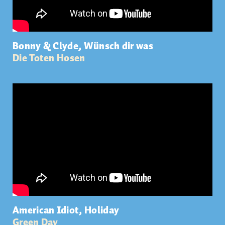
Bonny & Clyde, Wünsch dir was
Die Toten Hosen
American Idiot, Holiday
Green Day