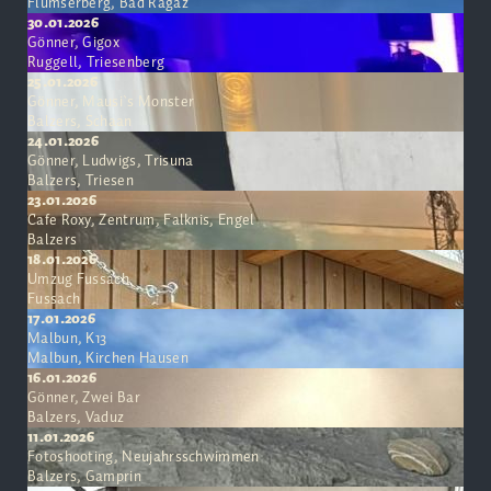
Flumserberg, Bad Ragaz
30.01.2026
Gönner, Gigox
Ruggell, Triesenberg
25.01.2026
Gönner, Mausi`s Monster
Balzers, Schaan
24.01.2026
Gönner, Ludwigs, Trisuna
Balzers, Triesen
23.01.2026
Cafe Roxy, Zentrum, Falknis, Engel
Balzers
18.01.2026
Umzug Fussach
Fussach
17.01.2026
Malbun, K13
Malbun, Kirchen Hausen
16.01.2026
Gönner, Zwei Bar
Balzers, Vaduz
11.01.2026
Fotoshooting, Neujahrsschwimmen
Balzers, Gamprin