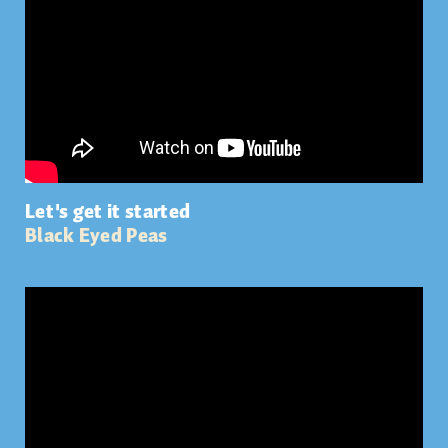
Let's get it started
Black Eyed Peas