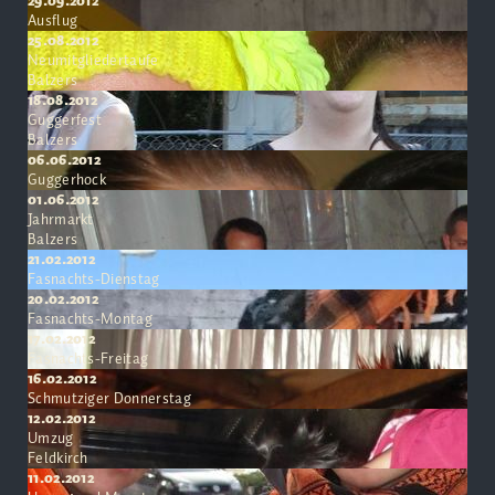
29.09.2012
Ausflug
25.08.2012
Neumitgliedertaufe
Balzers
18.08.2012
Guggerfest
Balzers
06.06.2012
Guggerhock
01.06.2012
Jahrmarkt
Balzers
21.02.2012
Fasnachts-Dienstag
20.02.2012
Fasnachts-Montag
17.02.2012
Fasnachts-Freitag
16.02.2012
Schmutziger Donnerstag
12.02.2012
Umzug
Feldkirch
11.02.2012