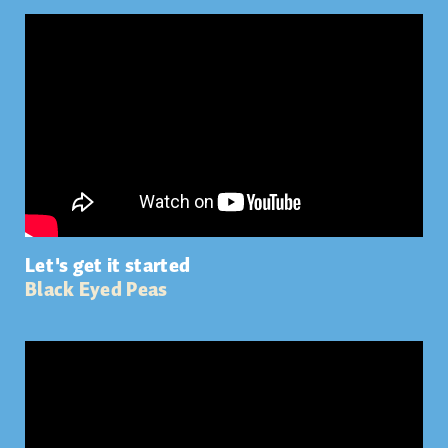
Let's get it started
Black Eyed Peas