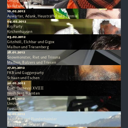
Umzug und Monster
Vaduz und Feldkirch
10.02.2012
Auwärter, Adank, Heusträffel und Törmle
04.02.2012
K13 Party
Kirchenhausen
03.02.2012
Gitzihöll, Elchbar und Gigox
Malbun und Triesenberg
28.01.2012
Snowmonster, Riet und Trisuna
Malbun, Balzers und Triesen
27.01.2012
FKB und Guggerparty
Schaan und Eschen
20.01.2012
Euro-Carneval XVIIII
Wolfsberg/Kärnten
15.01.2012
Umzug
Fussach
14.01.2012
Badolato und Plunderhüüsler
Balzers und Schaan