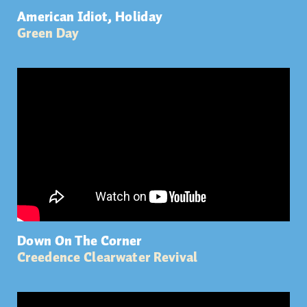
American Idiot, Holiday
Green Day
Down On The Corner
Creedence Clearwater Revival