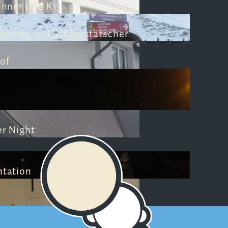
nner und K13
Gönner und Schlosstätscher
of
r Night
ntation