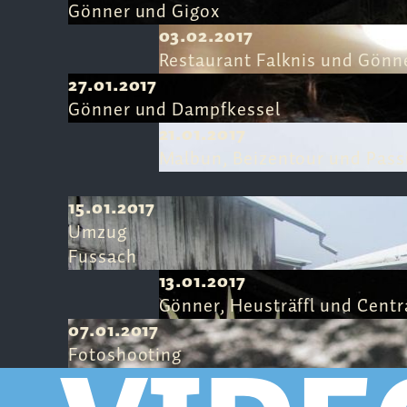
Gönner und Gigox
03.02.2017
Restaurant Falknis und Gönn
27.01.2017
Gönner und Dampfkessel
21.01.2017
Malbun, Beizentour und Pass
15.01.2017
Umzug
Fussach
13.01.2017
Gönner, Heusträffl und Centr
07.01.2017
Fotoshooting