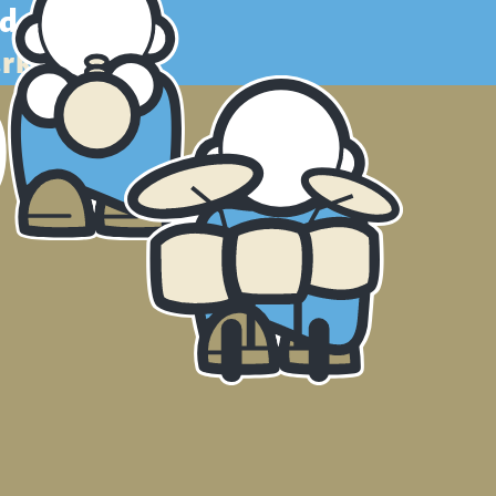
ide
S
ark