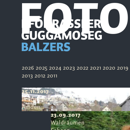
FOTO
PFÖHRASSLER
GUGGAMOSEG
BALZERS
2026
2025
2024
2023
2022
2021
2020
2019
2013
2012
2011
25.11.2017
Probenwochenende
Amden
23.09.2017
Waldräumen