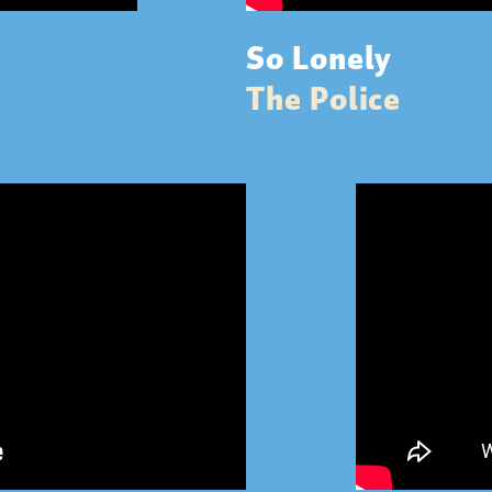
So Lonely
The Police