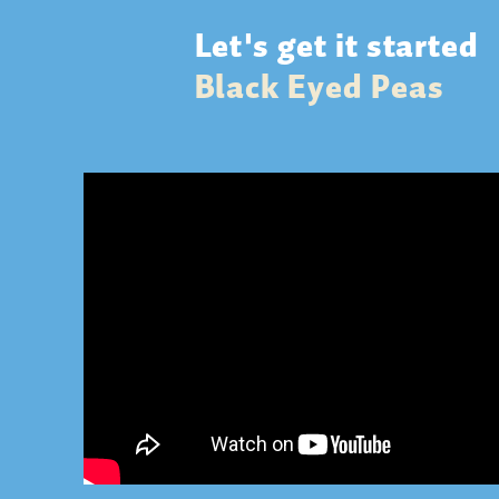
Let's get it started
Black Eyed Peas