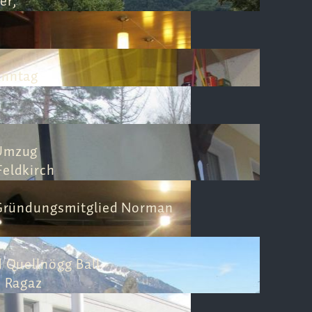
er,
onntag
Umzug
eldkirch
Gründungsmitglied Norman
 Quellnögg Ball
d Ragaz