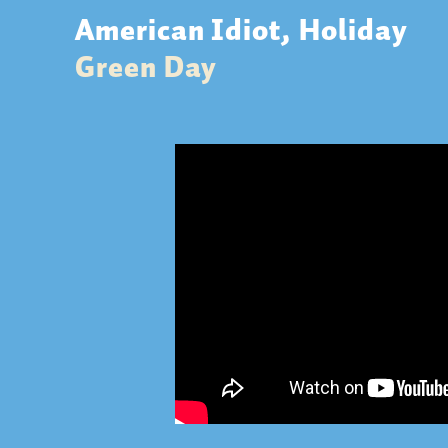
American Idiot, Holiday
Green Day