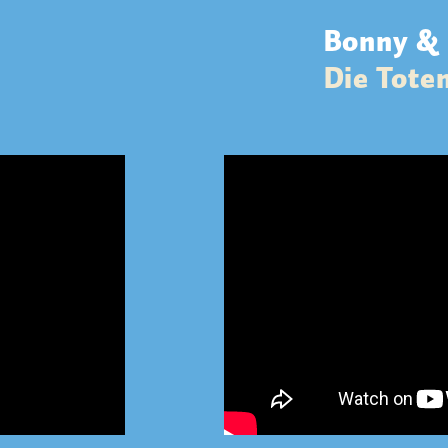
Bonny & 
Die Tote