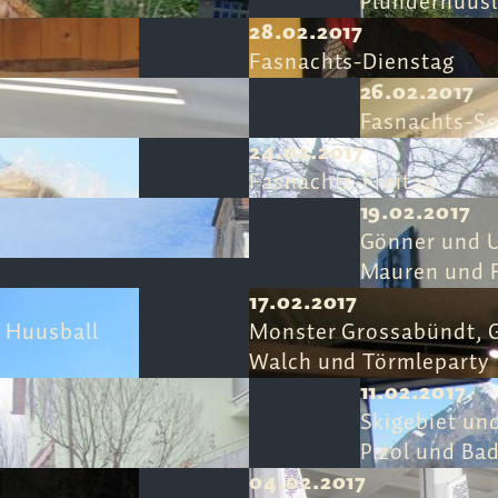
Plunderhüüsl
28.02.2017
Fasnachts-Dienstag
26.02.2017
Fasnachts-S
24.02.2017
Fasnachts-Freitag
19.02.2017
Gönner und 
Mauren und F
17.02.2017
 Huusball
Monster Grossabündt, 
Walch und Törmleparty
11.02.2017
Skigebiet und
Pizol und Ba
04.02.2017