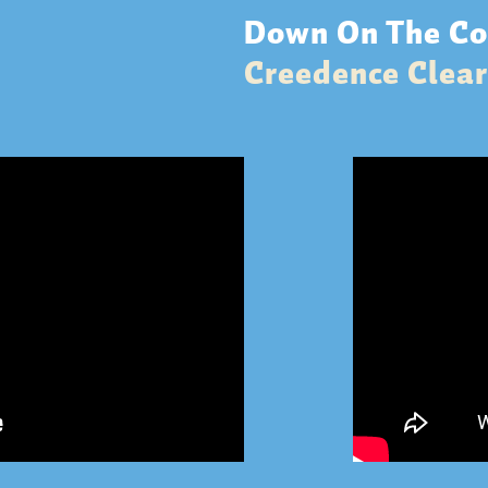
Down On The Co
Creedence Clear