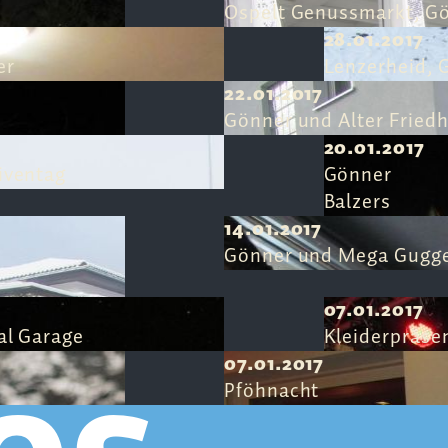
Ospelt Genussmarkt, Gö
28.01.2017
er
Lenzerheid, 
22.01.2017
Gönner und Alter Friedh
20.01.2017
iventag
Gönner
Balzers
14.01.2017
Gönner und Mega Gugge
07.01.2017
al Garage
Kleiderpräse
07.01.2017
Pföhnacht