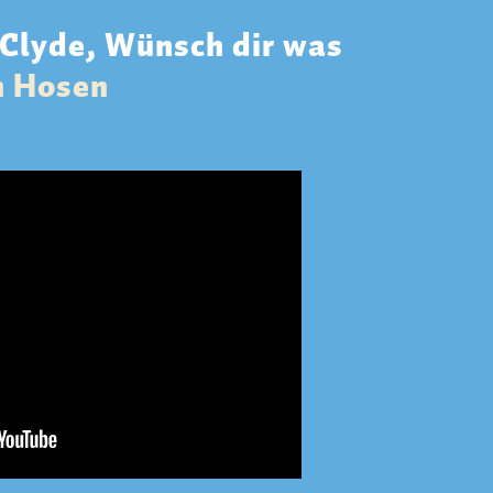
Clyde, Wünsch dir was
n Hosen