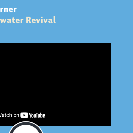
rner
water Revival