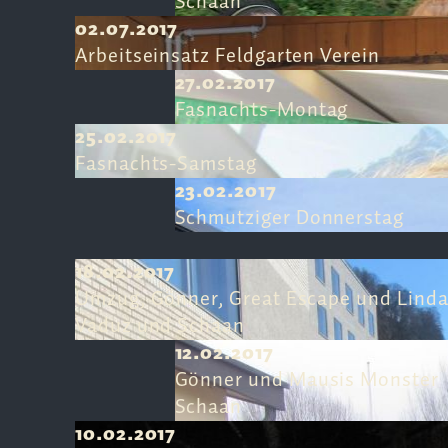
Schaan
02.07.2017
Arbeitseinsatz Feldgarten Verein
27.02.2017
Fasnachts-Montag
25.02.2017
Fasnachts-Samstag
23.02.2017
Schmutziger Donnerstag
18.02.2017
Umzug, Gönner, Great Escape und Linda
Vaduz und Schaan
12.02.2017
Gönner und Mausis Monster
Schaan
10.02.2017