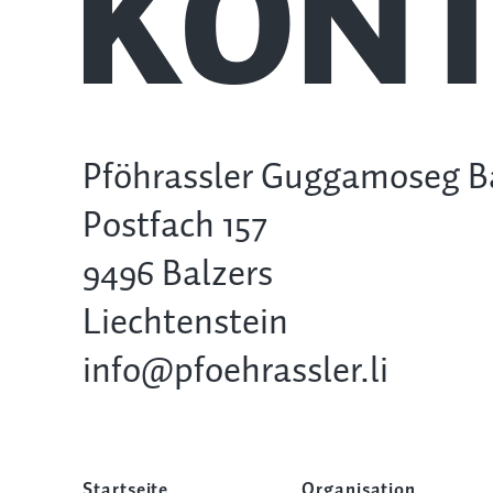
KONT
Pföhrassler Guggamoseg B
Postfach 157
9496 Balzers
Liechtenstein
info@pfoehrassler.li
Startseite
Organisation