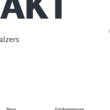
AKT
alzers
Shop
Goldsponsoren