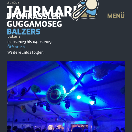
Zurück
JAHRMARKT
PFÖHRASSLER
MENÜ
GUGGAMOSEG
BALZERS
Balzers
02.06.2023 bis 04.06.2023
Öffentlich
Weitere Infos folgen.