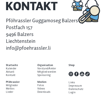
KONTAKT
Pföhrassler Guggamoseg Balzers
Postfach 157
9496 Balzers
Liechtenstein
info@pfoehrassler.li
Startseite
Organisation
Shop
Kalender
Vorstand/Ämter
Aktuell
Mitglied werden
Kontakt
Sponsoring
Pföhrassler
Medien
Links
Mitglieder
Fotos
Impressum
Mottos
Videos
Datenschutz
Lieder
Downloads
Login