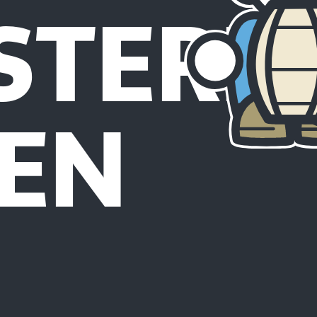
STERK
EN