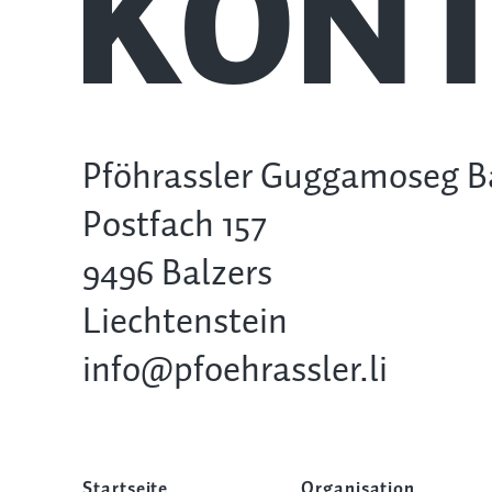
KONT
Pföhrassler Guggamoseg B
Postfach 157
9496 Balzers
Liechtenstein
info@pfoehrassler.li
Startseite
Organisation