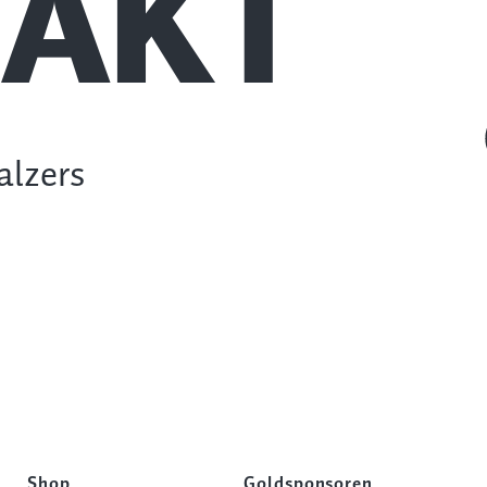
AKT
alzers
Shop
Goldsponsoren