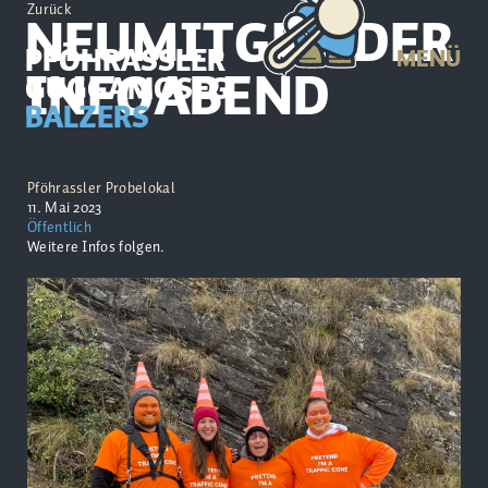
Zurück
NEUMITGLIEDER
PFÖHRASSLER
MENÜ
INFOABEND
GUGGAMOSEG
BALZERS
Pföhrassler Probelokal
11. Mai 2023
Öffentlich
Weitere Infos folgen.