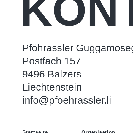
KON
Pföhrassler Guggamoseg
Postfach 157
9496 Balzers
Liechtenstein
info@pfoehrassler.li
Startseite
Organisation