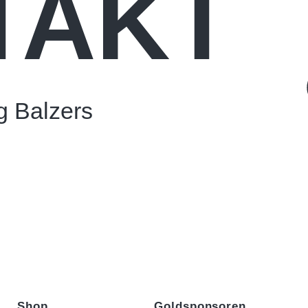
TAKT
 Balzers
Shop
Goldsponsoren