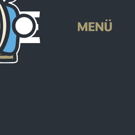
HE
MENÜ