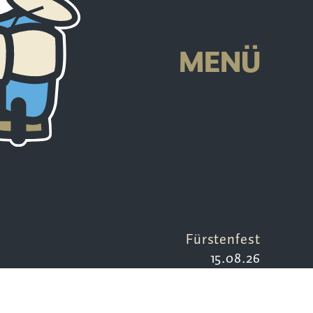
MENÜ
Fürstenfest
15.08.26