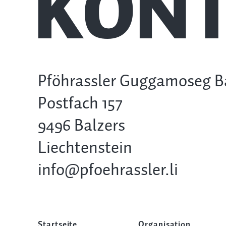
KONT
Pföhrassler Guggamoseg B
Postfach 157
9496 Balzers
Liechtenstein
info@pfoehrassler.li
Startseite
Organisation