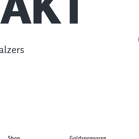
AKT
alzers
Shop
Goldsponsoren