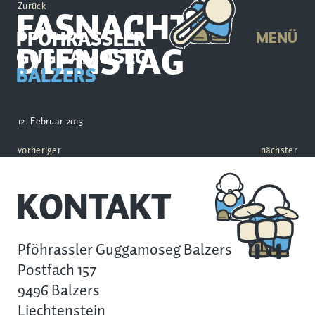
Zurück
FASNACHTS-
PFÖHRASSLER
MENÜ
DIENSTAG
GUGGAMOSEG
BALZERS
12. Februar 2013
vorheriger
nächster
KONTAKT
Pföhrassler Guggamoseg Balzers
Postfach 157
9496 Balzers
Liechtenstein