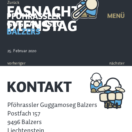
Zurück
FASNACHTS-
PFÖHRASSLER
MENÜ
DIENSTAG
GUGGAMOSEG
BALZERS
25. Februar 2020
vorheriger
nächster
KONTAKT
Pföhrassler Guggamoseg Balzers
Postfach 157
9496 Balzers
Liechtenstein