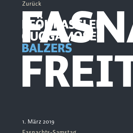
FASN
Zurück
PFÖHRASSLER
GUGGAMOSEG
FREI
BALZERS
1. März 2019
Fasnachts-Samstag