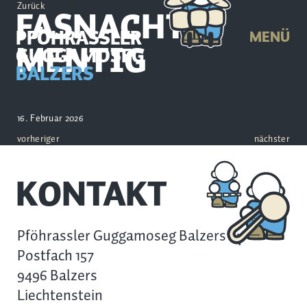
Zurück
FASNACHTS
PFÖHRASSLER
MENÜ
MENTIG
GUGGAMOSEG
BALZERS
16. Februar 2026
vorheriger
nächster
KONTAKT
Pföhrassler Guggamoseg Balzers
Postfach 157
9496 Balzers
Liechtenstein