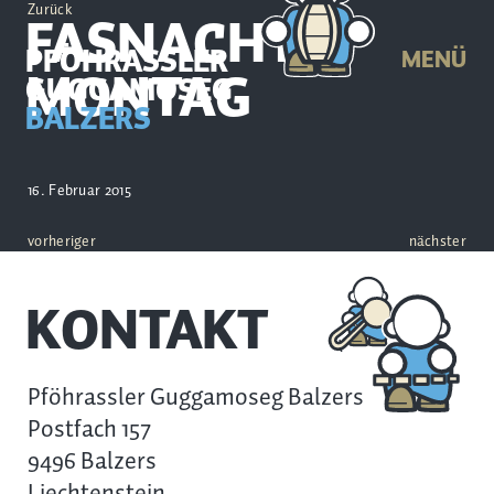
Zurück
FASNACHTS-
PFÖHRASSLER
MENÜ
MONTAG
GUGGAMOSEG
BALZERS
16. Februar 2015
vorheriger
nächster
KONTAKT
Pföhrassler Guggamoseg Balzers
Postfach 157
9496 Balzers