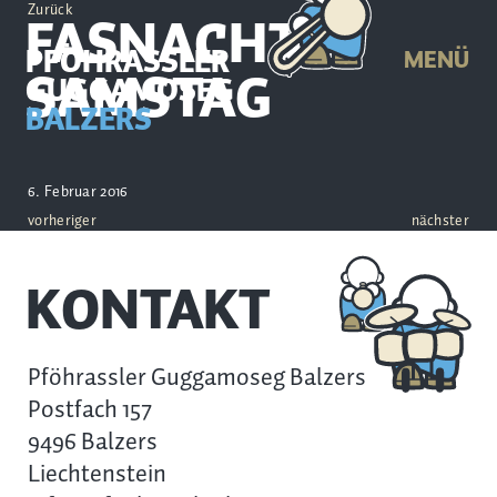
Zurück
FASNACHTS-
PFÖHRASSLER
MENÜ
SAMSTAG
GUGGAMOSEG
BALZERS
6. Februar 2016
vorheriger
nächster
KONTAKT
Pföhrassler Guggamoseg Balzers
Postfach 157
9496 Balzers
Liechtenstein