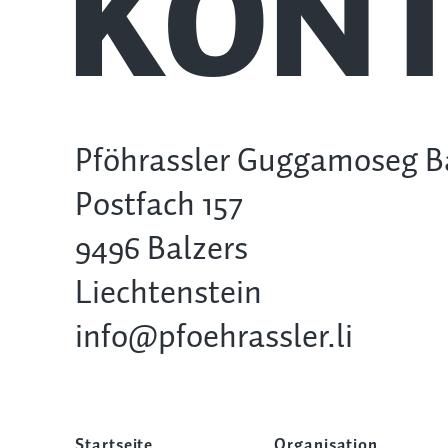
KONT
Pföhrassler Guggamoseg B
Postfach 157
9496 Balzers
Liechtenstein
info@pfoehrassler.li
Startseite
Organisation