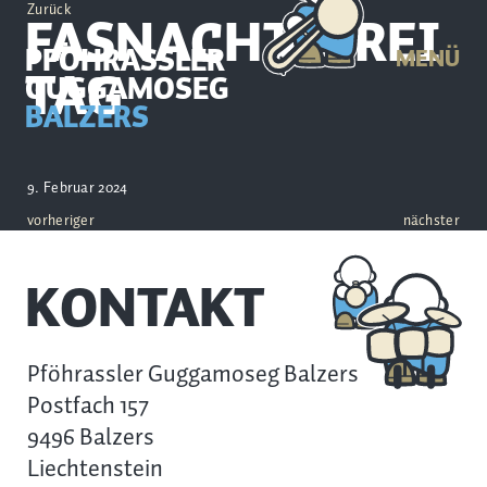
Zurück
FASNACHTSFREI
PFÖHRASSLER
MENÜ
TAG
GUGGAMOSEG
BALZERS
9. Februar 2024
vorheriger
nächster
KONTAKT
Pföhrassler Guggamoseg Balzers
Postfach 157
9496 Balzers
Liechtenstein