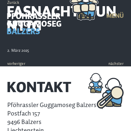
Zurück
FASNACHTSSUN
PFÖHRASSLER
MENÜ
NTIG
GUGGAMOSEG
BALZERS
2. März 2025
vorheriger
nächster
KONTAKT
Pföhrassler Guggamoseg Balzers
Postfach 157
9496 Balzers
Liechtenstein