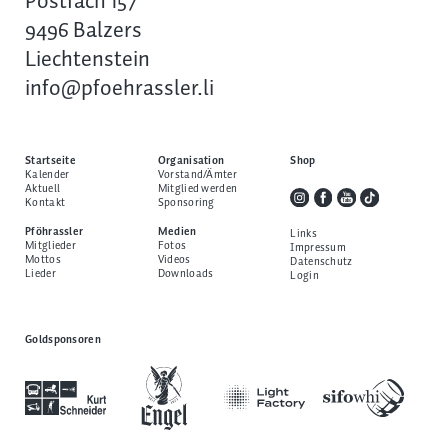
Postfach 157
9496 Balzers
Liechtenstein
info@pfoehrassler.li
Startseite
Organisation
Shop
Kalender
Vorstand/Ämter
Aktuell
Mitglied werden
Kontakt
Sponsoring
Pföhrassler
Medien
Links
Mitglieder
Fotos
Impressum
Mottos
Videos
Datenschutz
Lieder
Downloads
Login
Goldsponsoren