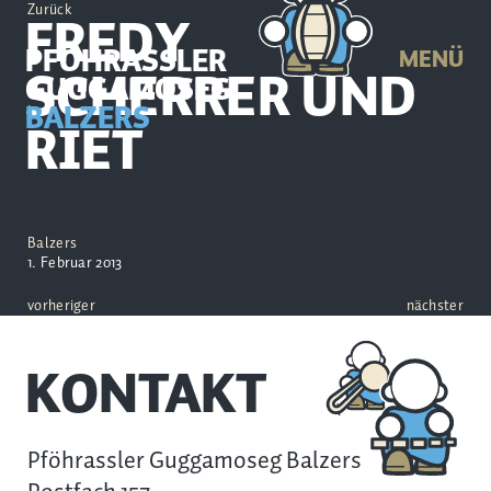
Zurück
FREDY
PFÖHRASSLER
MENÜ
SCHERRER UND
GUGGAMOSEG
BALZERS
RIET
Balzers
1. Februar 2013
vorheriger
nächster
KONTAKT
Pföhrassler Guggamoseg Balzers