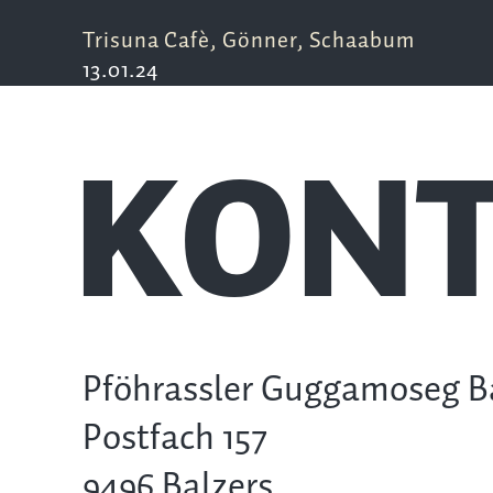
Trisuna Cafè, Gönner, Schaabum
13.01.24
KONT
Pföhrassler Guggamoseg B
Postfach 157
9496 Balzers