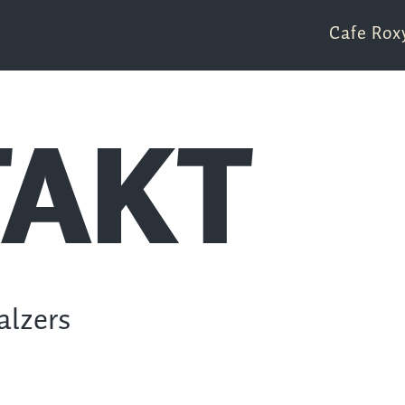
Cafe Rox
AKT
alzers