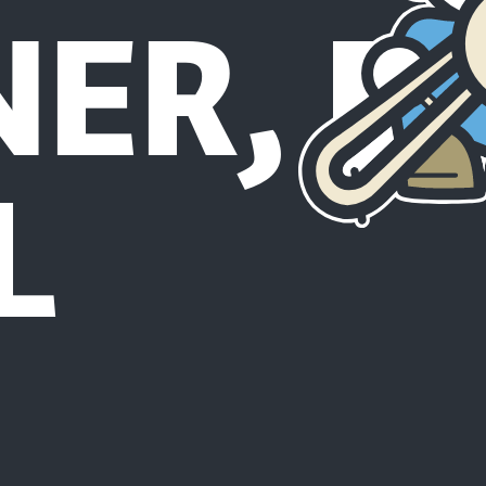
ER, B
L