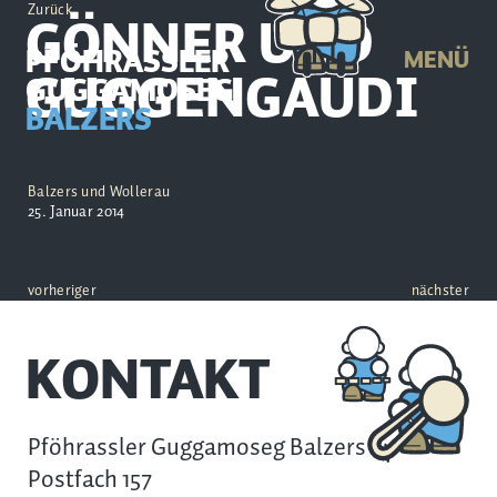
Zurück
GÖNNER UND
PFÖHRASSLER
MENÜ
GUGGENGAUDI
GUGGAMOSEG
BALZERS
Balzers und Wollerau
25. Januar 2014
vorheriger
nächster
KONTAKT
Pföhrassler Guggamoseg Balzers
Postfach 157