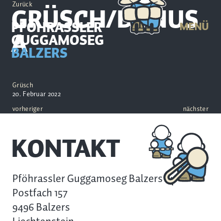
Zurück
GRÜSCH/DANUS
PFÖHRASSLER
MENÜ
A
GUGGAMOSEG
BALZERS
Grüsch
20. Februar 2022
vorheriger
nächster
KONTAKT
Pföhrassler Guggamoseg Balzers
Postfach 157
9496 Balzers