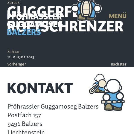
Zurück
GUGGERFEST
PFÖHRASSLER
MENÜ
RÖFISCHRENZER
GUGGAMOSEG
BALZERS
Schaan
12. August 2023
vorheriger
nächster
KONTAKT
Pföhrassler Guggamoseg Balzers
Postfach 157
9496 Balzers
Liechtenstein