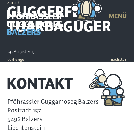
Zurück
GUGGERFEST
PFÖHRASSLER
MENÜ
TUARBAGUGER
GUGGAMOSEG
BALZERS
24. August 2019
vorheriger
nächster
KONTAKT
Pföhrassler Guggamoseg Balzers
Postfach 157
9496 Balzers
Liechtenstein