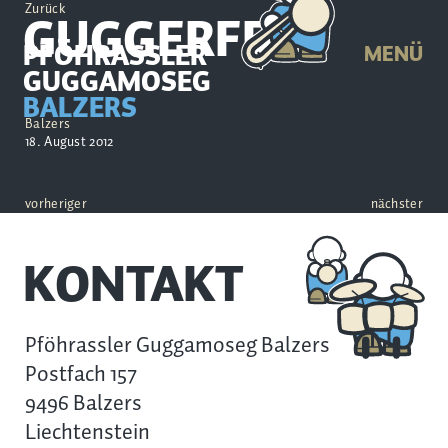
Zurück
GUGGERFEST
PFÖHRASSLER
MENÜ
GUGGAMOSEG
BALZERS
Balzers
18. August 2012
vorheriger
nächster
KONTAKT
Pföhrassler Guggamoseg Balzers
Postfach 157
9496 Balzers
Liechtenstein