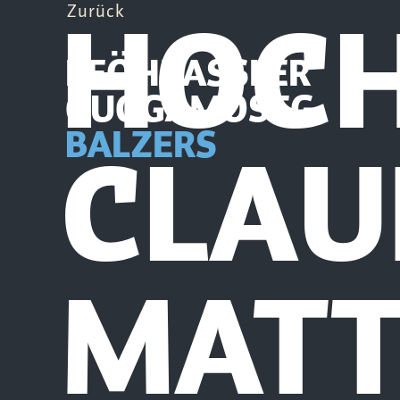
HOCH
Zurück
PFÖHRASSLER
GUGGAMOSEG
CLAU
BALZERS
MATT