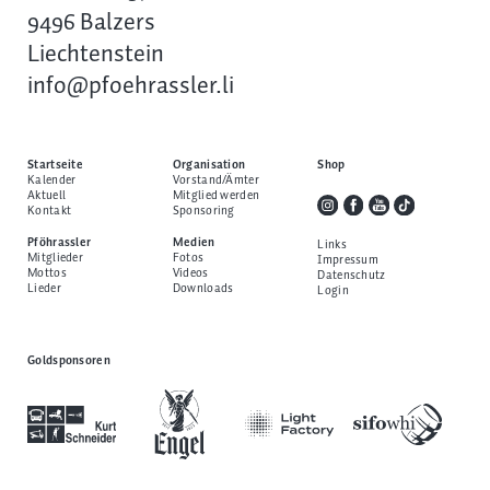
9496 Balzers
Liechtenstein
info@pfoehrassler.li
Startseite
Organisation
Shop
Kalender
Vorstand/Ämter
Aktuell
Mitglied werden
Kontakt
Sponsoring
Pföhrassler
Medien
Links
Mitglieder
Fotos
Impressum
Mottos
Videos
Datenschutz
Lieder
Downloads
Login
Goldsponsoren