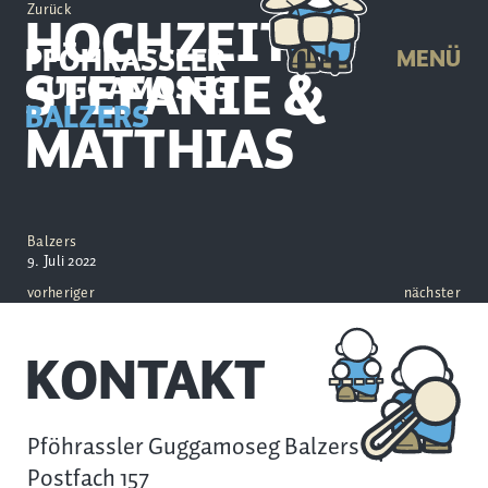
Zurück
HOCHZEIT
PFÖHRASSLER
MENÜ
STEFANIE &
GUGGAMOSEG
BALZERS
MATTHIAS
Balzers
9. Juli 2022
vorheriger
nächster
KONTAKT
Pföhrassler Guggamoseg Balzers
Postfach 157