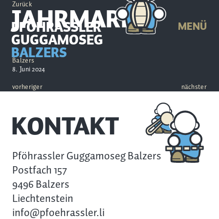
Zurück
JAHRMARKT
PFÖHRASSLER
MENÜ
GUGGAMOSEG
BALZERS
Balzers
8. Juni 2024
vorheriger
nächster
KONTAKT
Pföhrassler Guggamoseg Balzers
Postfach 157
9496 Balzers
Liechtenstein
info@pfoehrassler.li