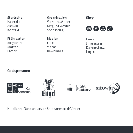
Startseite
Organisation
Shop
Kalender
Vorstand/Ämter
Aktuell
Mitglied werden
Kontakt
Sponsoring
Pföhrassler
Medien
Links
Mitglieder
Fotos
Impressum
Mottos
Videos
Datenschutz
Lieder
Downloads
Login
Goldsponsoren
Herzlichen Dank an unsere
Sponsoren und Gönner
.