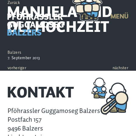
Zurück
MANUELA UND
PFÖHRASSLER
MENÜ
OLI HOCHZEIT
GUGGAMOSEG
BALZERS
Balzers
7. September 2013
vorheriger
nächster
KONTAKT
Pföhrassler Guggamoseg Balzers
Postfach 157
9496 Balzers