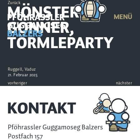
Zurück
MÖNSTERLE,
PFÖHRASSLER
MENÜ
GÖNNER,
GUGGAMOSEG
BALZERS
TÖRMLEPARTY
Ruggell, Vaduz
21. Februar 2025
vorheriger
nächster
KONTAKT
Pföhrassler Guggamoseg Balzers
Postfach 157