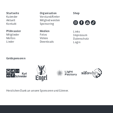
Startseite
Organisation
Shop
Kalender
Vorstand/Ämter
Aktuell
Mitglied werden
Kontakt
Sponsoring
Pföhrassler
Medien
Links
Mitglieder
Fotos
Impressum
Mottos
Videos
Datenschutz
Lieder
Downloads
Login
Goldsponsoren
Herzlichen Dank an unsere
Sponsoren und Gönner
.