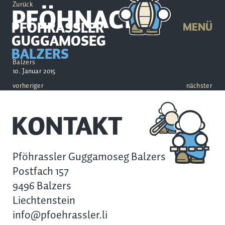
Zurück
PFÖHNACHT
PFÖHRASSLER
MENÜ
GUGGAMOSEG
BALZERS
Balzers
10. Januar 2015
vorheriger
nächster
KONTAKT
Pföhrassler Guggamoseg Balzers
Postfach 157
9496 Balzers
Liechtenstein
info@pfoehrassler.li