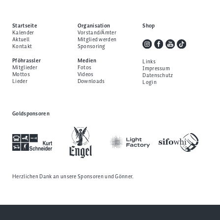
Startseite
Organisation
Shop
Kalender
Vorstand/Ämter
Aktuell
Mitglied werden
Kontakt
Sponsoring
Pföhrassler
Medien
Links
Mitglieder
Fotos
Impressum
Mottos
Videos
Datenschutz
Lieder
Downloads
Login
Goldsponsoren
Herzlichen Dank an unsere
Sponsoren und Gönner
.