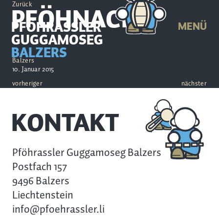
Zurück
PFÖHNACHT
PFÖHRASSLER
MENÜ
GUGGAMOSEG
BALZERS
Balzers
10. Januar 2015
vorheriger
nächster
KONTAKT
Pföhrassler Guggamoseg Balzers
Postfach 157
9496 Balzers
Liechtenstein
info@pfoehrassler.li