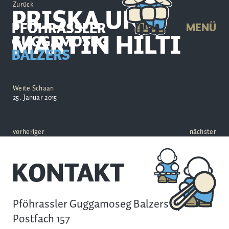
Zurück
PRISKA UND
PFÖHRASSLER
MENÜ
MARTIN HILTI
GUGGAMOSEG
BALZERS
Weite Schaan
25. Januar 2015
vorheriger
nächster
KONTAKT
Pföhrassler Guggamoseg Balzers
Postfach 157