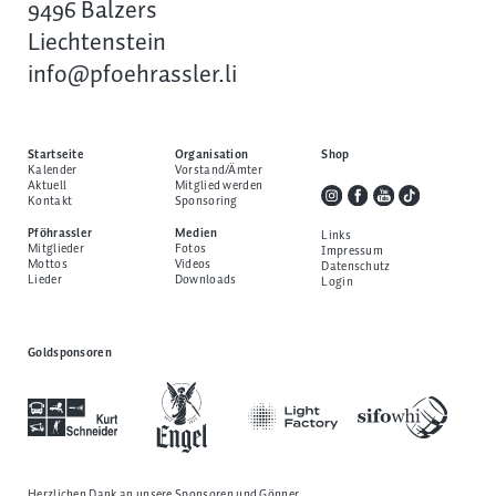
9496 Balzers
Liechtenstein
info@pfoehrassler.li
Startseite
Organisation
Shop
Kalender
Vorstand/Ämter
Aktuell
Mitglied werden
Kontakt
Sponsoring
Pföhrassler
Medien
Links
Mitglieder
Fotos
Impressum
Mottos
Videos
Datenschutz
Lieder
Downloads
Login
Goldsponsoren
Herzlichen Dank an unsere
Sponsoren und Gönner
.