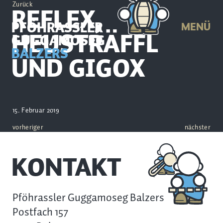
Zurück
REFLEX,
PFÖHRASSLER
MENÜ
HEUSTRÄFFL
GUGGAMOSEG
BALZERS
UND GIGOX
15. Februar 2019
vorheriger
nächster
KONTAKT
Pföhrassler Guggamoseg Balzers
Postfach 157