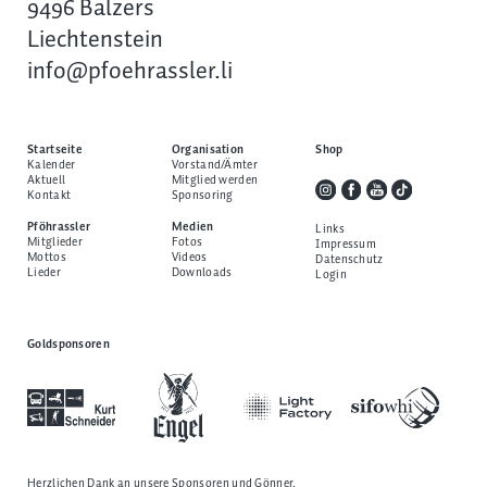
9496 Balzers
Liechtenstein
info@pfoehrassler.li
Startseite
Organisation
Shop
Kalender
Vorstand/Ämter
Aktuell
Mitglied werden
Kontakt
Sponsoring
Pföhrassler
Medien
Links
Mitglieder
Fotos
Impressum
Mottos
Videos
Datenschutz
Lieder
Downloads
Login
Goldsponsoren
Herzlichen Dank an unsere
Sponsoren und Gönner
.