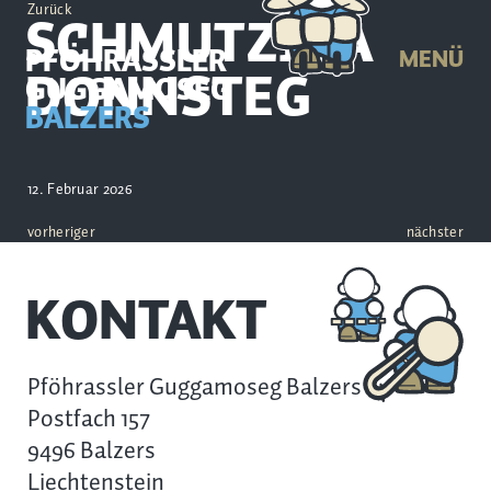
Zurück
SCHMUTZIGA
PFÖHRASSLER
MENÜ
DONNSTEG
GUGGAMOSEG
BALZERS
12. Februar 2026
vorheriger
nächster
KONTAKT
Pföhrassler Guggamoseg Balzers
Postfach 157
9496 Balzers
Liechtenstein