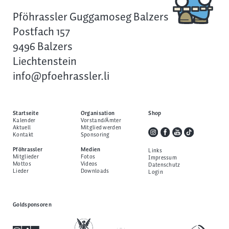
Pföhrassler Guggamoseg Balzers
Postfach 157
9496 Balzers
Liechtenstein
info@pfoehrassler.li
Startseite
Organisation
Shop
Kalender
Vorstand/Ämter
Aktuell
Mitglied werden
Kontakt
Sponsoring
Pföhrassler
Medien
Links
Mitglieder
Fotos
Impressum
Mottos
Videos
Datenschutz
Lieder
Downloads
Login
Goldsponsoren