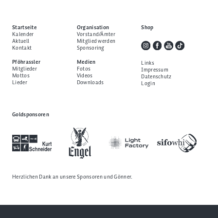
Startseite
Organisation
Shop
Kalender
Vorstand/Ämter
Aktuell
Mitglied werden
Kontakt
Sponsoring
Pföhrassler
Medien
Links
Mitglieder
Fotos
Impressum
Mottos
Videos
Datenschutz
Lieder
Downloads
Login
Goldsponsoren
Herzlichen Dank an unsere
Sponsoren und Gönner
.