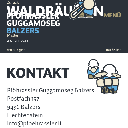
Zurück
WALDRÄUMEN
PFÖHRASSLER
MENÜ
GUGGAMOSEG
BALZERS
Malbun
29. Juni 2024
vorheriger
nächster
KONTAKT
Pföhrassler Guggamoseg Balzers
Postfach 157
9496 Balzers
Liechtenstein
info@pfoehrassler.li