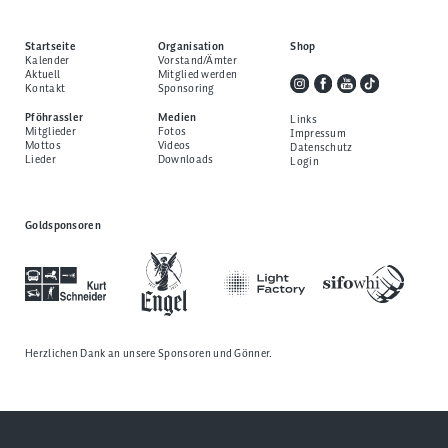
Startseite
Organisation
Shop
Kalender
Vorstand/Ämter
Aktuell
Mitglied werden
Kontakt
Sponsoring
Pföhrassler
Medien
Links
Mitglieder
Fotos
Impressum
Mottos
Videos
Datenschutz
Lieder
Downloads
Login
Goldsponsoren
Herzlichen Dank an unsere
Sponsoren und Gönner
.