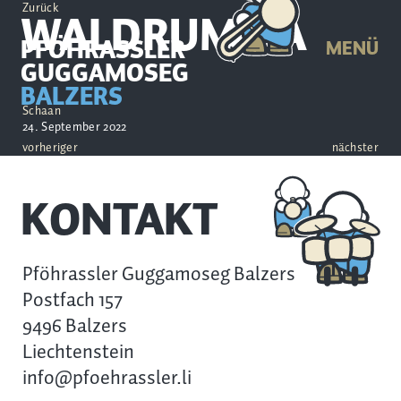
Zurück
WALDRUMMA
PFÖHRASSLER
MENÜ
GUGGAMOSEG
BALZERS
Schaan
24. September 2022
vorheriger
nächster
KONTAKT
Pföhrassler Guggamoseg Balzers
Postfach 157
9496 Balzers
Liechtenstein
info@pfoehrassler.li