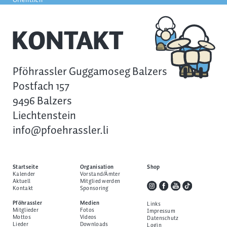
KONTAKT
Pföhrassler Guggamoseg Balzers
Postfach 157
9496 Balzers
Liechtenstein
info@pfoehrassler.li
Startseite
Organisation
Shop
Kalender
Vorstand/Ämter
Aktuell
Mitglied werden
Kontakt
Sponsoring
Pföhrassler
Medien
Links
Mitglieder
Fotos
Impressum
Mottos
Videos
Datenschutz
Lieder
Downloads
Login