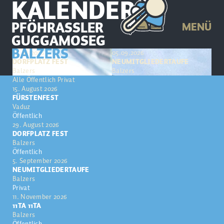
KALENDER
PFÖHRASSLER
MENÜ
GUGGAMOSEG
BALZERS
29.08.2026
05.09.2026
11.1
DORFPLATZ FEST
NEUMITGLIEDERTAUFE
11T
Balzers
Balzers
Bal
Alle
Öffentlich
Privat
15. August 2026
FÜRSTENFEST
Vaduz
Öffentlich
29. August 2026
DORFPLATZ FEST
Balzers
Öffentlich
5. September 2026
NEUMITGLIEDERTAUFE
Balzers
Privat
11. November 2026
11TA 11TA
Balzers
Öffentlich