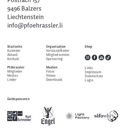
Postfach 157
9496 Balzers
Liechtenstein
info@pfoehrassler.li
Startseite
Organisation
Shop
Kalender
Vorstand/Ämter
Aktuell
Mitglied werden
Kontakt
Sponsoring
Pföhrassler
Medien
Links
Mitglieder
Fotos
Impressum
Mottos
Videos
Datenschutz
Lieder
Downloads
Login
Goldsponsoren